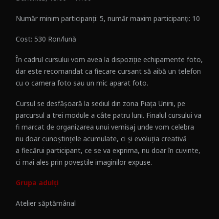
Număr minim participanți: 5, număr maxim participanți: 10
Cost: 530 Ron/lună
În cadrul cursului vom avea la dispoziție echipamente foto,
dar este recomandat ca fiecare cursant să aibă un telefon
cu o camera foto sau un mic aparat foto.
Cursul se desfășoară la sediul din zona Piața Unirii, pe
parcursul a trei module a câte patru luni. Finalul cursului va
fi marcat de organizarea unui vernisaj unde vom celebra
nu doar cunoștințele acumulate, ci și evoluția creativă
a fiecărui participant, ce se va exprima, nu doar în cuvinte,
ci mai ales prin poveștile imaginilor expuse.
Grupa adulți
Atelier săptămânal