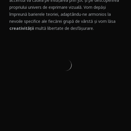
accentul va cădea pe învățarea prin joc și pe descoperirea
propriului univers de exprimare vizuală. Vom depăși
împreună barierele teoriei, adaptându-ne armonios la
nevoile specifice ale fiecărei grupă de vârstă și vom lăsa
creativității
multă libertate de desfășurare.