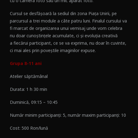
cu o camera foto sau un mic aparat foto.
Cursul se desfășoară la sediul din zona Piața Unirii, pe
parcursul a trei module a câte patru luni. Finalul cursului va
fi marcat de organizarea unui vernisaj unde vom celebra
nu doar cunoștințele acumulate, ci și evoluția creativă
a fiecărui participant, ce se va exprima, nu doar în cuvinte,
ci mai ales prin poveștile imaginilor expuse.
Grupa 8-11 ani
Atelier săptămânal
Durata: 1 h 30 min
Duminică, 09:15 – 10:45
Număr minim participanți: 5, număr maxim participanți: 10
Cost: 500 Ron/lună